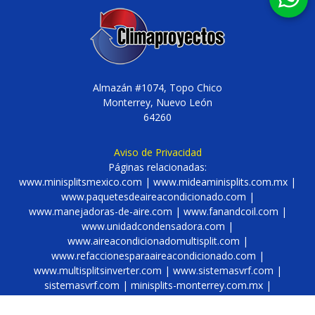
Almazán #1074, Topo Chico
Monterrey, Nuevo León
64260
Aviso de Privacidad
Páginas relacionadas:
www.minisplitsmexico.com
|
www.mideaminisplits.com.mx
|
www.paquetesdeaireacondicionado.com
|
www.manejadoras-de-aire.com
|
www.fanandcoil.com
|
www.unidadcondensadora.com
|
www.aireacondicionadomultisplit.com
|
www.refaccionesparaaireacondicionado.com
|
www.multisplitsinverter.com
|
www.sistemasvrf.com
|
sistemasvrf.com
|
minisplits-monterrey.com.mx
|
bombasrecirculadoras.com.mx