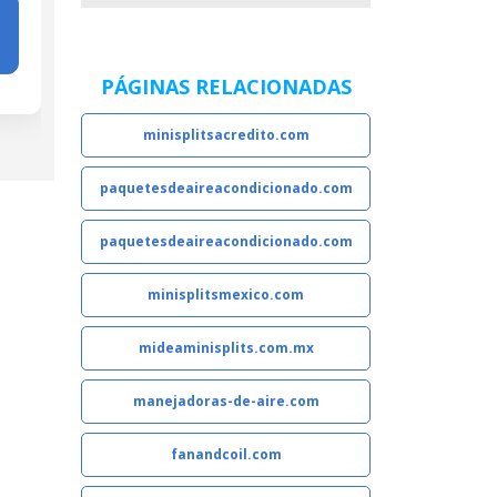
Consulta
Consulta
Con
aquí
aquí
a
PÁGINAS RELACIONADAS
minisplitsacredito.com
paquetesdeaireacondicionado.com
paquetesdeaireacondicionado.com
minisplitsmexico.com
mideaminisplits.com.mx
manejadoras-de-aire.com
fanandcoil.com