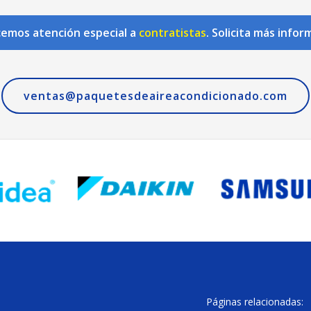
emos atención especial a
contratistas
. Solicita más infor
ventas@paquetesdeaireacondicionado.com
Páginas relacionadas: