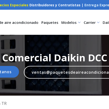
ecios Especiales
Distribuidores y Contratistas |
Entrega Expr
de aire acondicionado
Paquetes
Modelos
Carrier
Dai
 Comercial Daikin DCC 
tanos
ventas@paquetesdeaireacondicion
5 TR