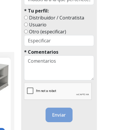
* Tu perfil:
Distribuidor / Contratista
Usuario
Otro (especificar)
* Comentarios
Paquetes
Pauetes York
Paq
Midea
Da