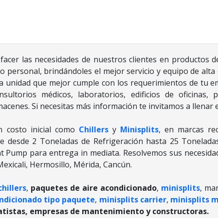
facer las necesidades de nuestros clientes en productos de
o personal, brindándoles el mejor servicio y equipo de alta 
la unidad que mejor cumple con los requerimientos de tu e
nsultorios médicos, laboratorios, edificios de oficinas,
cenes. Si necesitas más información te invitamos a llenar 
n costo inicial como
Chillers
y
Minisplits
, en marcas re
 desde 2 Toneladas de Refrigeración hasta 25 Toneladas 
 Pump para entrega in mediata. Resolvemos sus necesidad
exicali, Hermosillo, Mérida, Cancún.
chillers
,
paquetes de aire acondicionado
,
minisplits
, ma
ondicionado tipo paquete
,
minisplits carrier
,
minisplits 
ratistas, empresas de mantenimiento y constructoras.