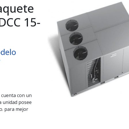
Paquete
 DCC 15-
delo
r
cuenta con un
la unidad posee
o. para mejor