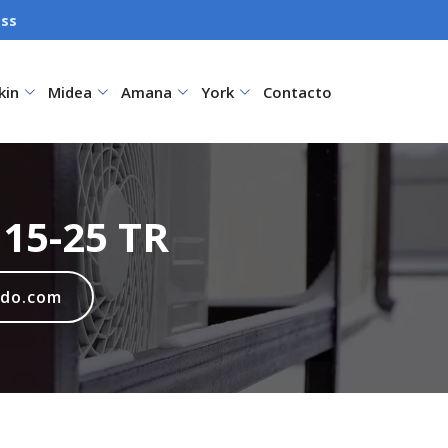
ess
kin
Midea
Amana
York
Contacto
15-25 TR
ado.com